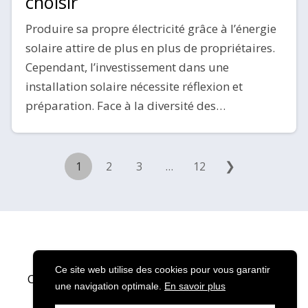
choisir
Produire sa propre électricité grâce à l’énergie
solaire attire de plus en plus de propriétaires.
Cependant, l’investissement dans une
installation solaire nécessite réflexion et
préparation. Face à la diversité des…
❯
1
2
3
…
12
Ce site web utilise des cookies pour vous garantir
Copyright © 2024 Solaire Services · Tous droits
une navigation optimale.
En savoir plus
réservés.