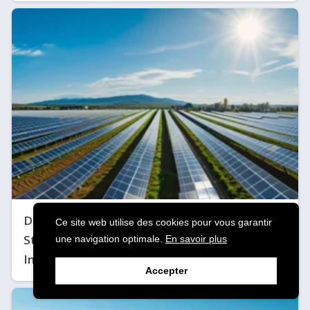
Découvrez les Meilleures Solutions de
Ce site web utilise des cookies pour vous garantir
Stockage Intelligent pour Grandes
une navigation optimale.
En savoir plus
Installations Solaires
Accepter