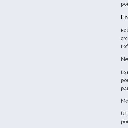
pot
En
Pou
d'e
l'e
Ne
Le
pou
pa
Mé
Uti
pou