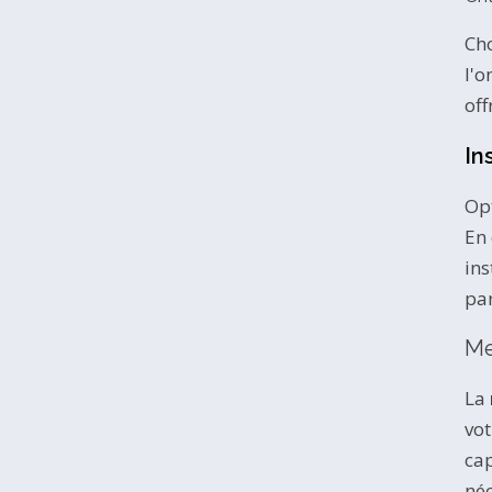
Cho
l'o
off
In
Opt
En 
ins
par
Me
La
vot
cap
néc