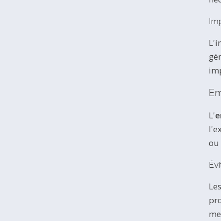
Imp
L'i
gén
imp
Em
L'
e
l'e
ou 
Évi
Les
pro
mei