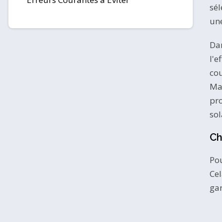
sél
une
Dan
l'e
cou
Mar
pro
sol
Ch
Pou
Cel
gar