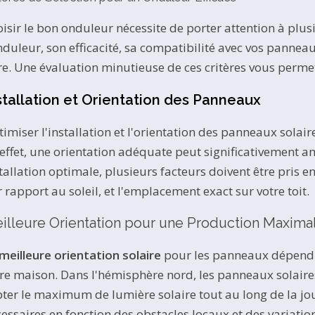
isir le bon onduleur nécessite de porter attention à plus
nduleur, son efficacité, sa compatibilité avec vos panneaux
re. Une évaluation minutieuse de ces critères vous perme
stallation et Orientation des Panneaux
imiser l'installation et l'orientation des panneaux solai
effet, une orientation adéquate peut significativement amé
tallation optimale, plusieurs facteurs doivent être pris en
 rapport au soleil, et l'emplacement exact sur votre toit.
illeure Orientation pour une Production Maxima
meilleure orientation solaire
pour les panneaux dépend 
re maison. Dans l'hémisphère nord, les panneaux solaires
ter le maximum de lumière solaire tout au long de la j
essaires en fonction des obstacles locaux et des variatio