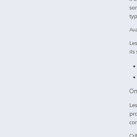
son
typ
Ava
Les
ils
On
Le
pro
con
Cri