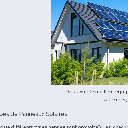
Découvrez le meilleur équi
votre éner
pes de Panneaux Solaires
existe différents
types panneaux photovoltaïques
, chacu