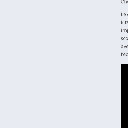
Cho
Le 
kit
imp
sco
ave
l’é