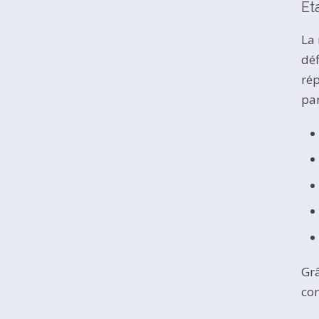
Ét
La 
déf
rép
par
Grâ
co