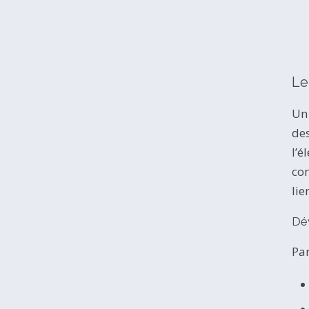
Le
Un 
des
l’é
con
lie
Dé
Par