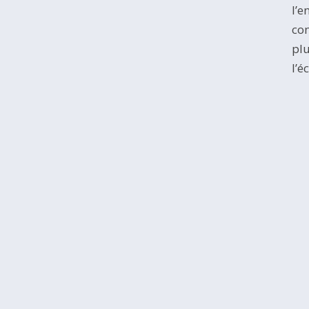
l’e
con
plu
l’é