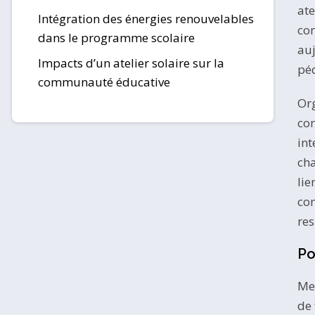
ate
Intégration des énergies renouvelables
com
dans le programme scolaire
auj
Impacts d’un atelier solaire sur la
pé
communauté éducative
Org
com
int
cha
lie
com
res
Po
Me
de 